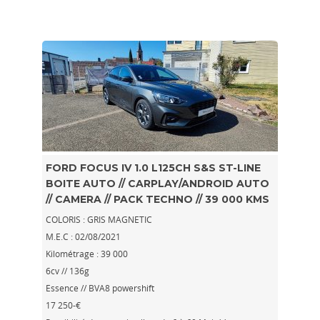
FORD FOCUS IV 1.0 L125CH S&S ST-LINE
BOITE AUTO // CARPLAY/ANDROID AUTO
// CAMERA // PACK TECHNO // 39 000 KMS
COLORIS : GRIS MAGNETIC
M.E.C : 02/08/2021
Kilométrage : 39 000
6cv // 136g
Essence // BVA8 powershift
17 250-€