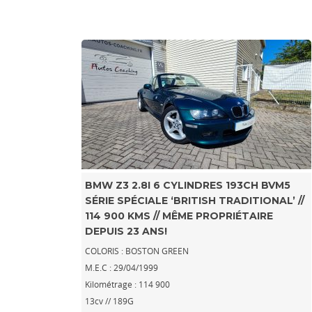
BMW Z3 2.8I 6 CYLINDRES 193CH BVM5
SÉRIE SPÉCIALE ‘BRITISH TRADITIONAL’ //
114 900 KMS // MÊME PROPRIÉTAIRE
DEPUIS 23 ANS!
COLORIS : BOSTON GREEN
M.E.C : 29/04/1999
Kilométrage : 114 900
13cv // 189G