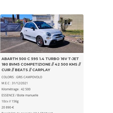
ABARTH 500 C 595 1.4 TURBO 16V T-JET
180 BVM5 COMPETIZIONE // 42 500 KMS //
CUIR // BEATS // CARPLAY
COLORIS : GRIS CAMPOVOLO
M.E.C : 31/12/2021
Kilométrage : 42 500
ESSENCE / Boite manuelle
10cv // 156g
20 890-€