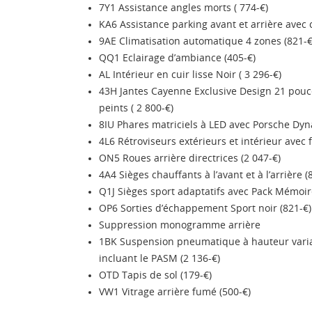
7Y1 Assistance angles morts ( 774-€)
KA6 Assistance parking avant et arrière avec 
9AE Climatisation automatique 4 zones (821-€
QQ1 Eclairage d’ambiance (405-€)
AL Intérieur en cuir lisse Noir ( 3 296-€)
43H Jantes Cayenne Exclusive Design 21 pouce
peints ( 2 800-€)
8IU Phares matriciels à LED avec Porsche Dyna
4L6 Rétroviseurs extérieurs et intérieur avec
ON5 Roues arrière directrices (2 047-€)
4A4 Sièges chauffants à l’avant et à l’arrière (
Q1J Sièges sport adaptatifs avec Pack Mémoire
OP6 Sorties d’échappement Sport noir (821-€)
Suppression monogramme arrière
1BK Suspension pneumatique à hauteur variabl
incluant le PASM (2 136-€)
OTD Tapis de sol (179-€)
VW1 Vitrage arrière fumé (500-€)