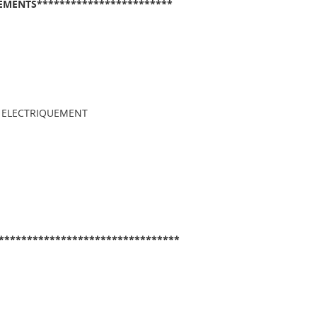
EMENTS************************
S ELECTRIQUEMENT
********************************