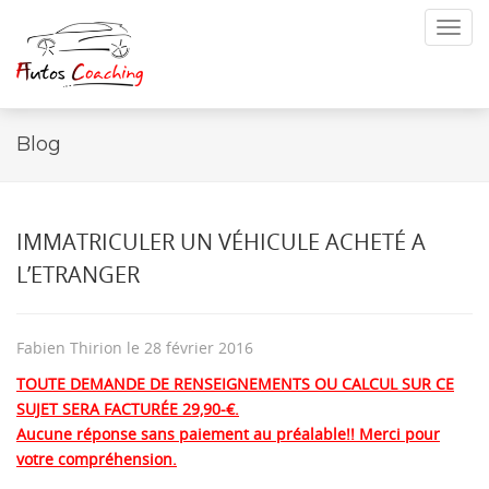
Toggl
navig
Blog
IMMATRICULER UN VÉHICULE ACHETÉ A
L’ETRANGER
Fabien Thirion
le
28 février 2016
TOUTE DEMANDE DE RENSEIGNEMENTS OU CALCUL SUR CE
SUJET SERA
FACTURÉE
29,90-€.
Aucune réponse sans paiement au préalable!! Merci pour
votre compréhension.